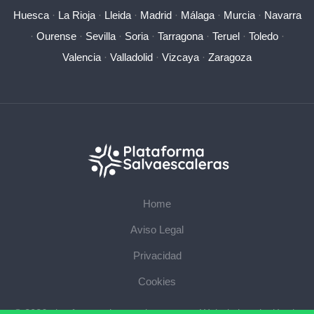
Huesca
·
La Rioja
·
Lleida
·
Madrid
·
Málaga
·
Murcia
·
Navarra
·
Ourense
·
Sevilla
·
Soria
·
Tarragona
·
Teruel
·
Toledo
·
Valencia
·
Valladolid
·
Vizcaya
·
Zaragoza
Home
Aviso Legal
Privacidad
Cookies
© 2026 plataformasalvaescaleras.com · Web de instalación de