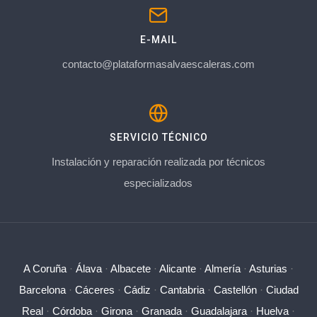
E-MAIL
contacto@plataformasalvaescaleras.com
SERVICIO TÉCNICO
Instalación y reparación realizada por técnicos
especializados
A Coruña
·
Álava
·
Albacete
·
Alicante
·
Almería
·
Asturias
·
Barcelona
·
Cáceres
·
Cádiz
·
Cantabria
·
Castellón
·
Ciudad
Real
·
Córdoba
·
Girona
·
Granada
·
Guadalajara
·
Huelva
·