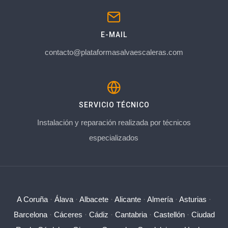
E-MAIL
contacto@plataformasalvaescaleras.com
SERVICIO TÉCNICO
Instalación y reparación realizada por técnicos
especializados
A Coruña
·
Álava
·
Albacete
·
Alicante
·
Almería
·
Asturias
·
Barcelona
·
Cáceres
·
Cádiz
·
Cantabria
·
Castellón
·
Ciudad