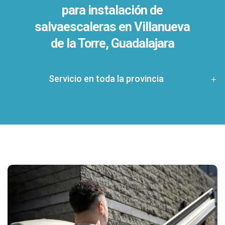
para instalación de
salvaescaleras en
Villanueva
de la Torre, Guadalajara
Servicio en toda la provincia