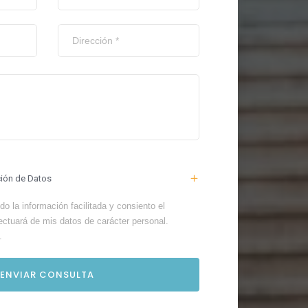
ción de Datos
o la información facilitada y consiento el
ectuará de mis datos de carácter personal.
.