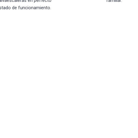
alvaescaleras en perfecto
familiar.
stado de funcionamiento.