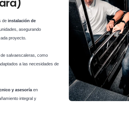
jara)
s de
instalación de
unidades, asegurando
cada proyecto.
s de salvaescaleras, como
adaptados a las necesidades de
cnico y asesoría
en
ñamiento integral y