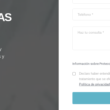
AS
y
s y
Información sobre Protec
Declaro haber entendid
tratamiento que se ef
Política de privacidad