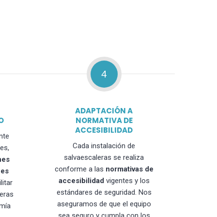
4
ADAPTACIÓN A
O
NORMATIVA DE
ACCESIBILIDAD
nte
Cada instalación de
es,
salvaescaleras se realiza
nes
conforme a las
normativas de
nes
accesibilidad
vigentes y los
litar
estándares de seguridad. Nos
leras
aseguramos de que el equipo
mía
sea seguro y cumpla con los