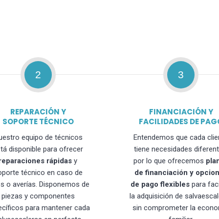
2
3
REPARACIÓN Y
FINANCIACIÓN Y
SOPORTE TÉCNICO
FACILIDADES DE PAG
uestro equipo de técnicos
Entendemos que cada clie
tá disponible para ofrecer
tiene necesidades diferent
reparaciones rápidas
y
por lo que ofrecemos
pla
oporte técnico en caso de
de financiación y opcio
os o averías. Disponemos de
de pago flexibles
para faci
piezas y componentes
la adquisición de salvaesca
ecíficos para mantener cada
sin comprometer la econo