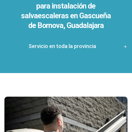
para instalación de
salvaescaleras en
Gascueña
de Bornova, Guadalajara
Servicio en toda la provincia