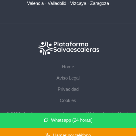
Valencia
·
Valladolid
·
Vizcaya
·
Zaragoza
Home
Aviso Legal
Privacidad
Cookies
© 2026 plataformasalvaescaleras.com · Web de instalación de
Whatsapp (24 horas)
salvaescaleras en su provincia ·
Mapa del sitio
Llamar por teléfono