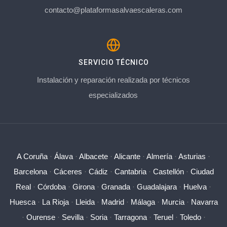
contacto@plataformasalvaescaleras.com
SERVICIO TÉCNICO
Instalación y reparación realizada por técnicos
especializados
A Coruña
·
Álava
·
Albacete
·
Alicante
·
Almería
·
Asturias
·
Barcelona
·
Cáceres
·
Cádiz
·
Cantabria
·
Castellón
·
Ciudad
Real
·
Córdoba
·
Girona
·
Granada
·
Guadalajara
·
Huelva
·
Huesca
·
La Rioja
·
Lleida
·
Madrid
·
Málaga
·
Murcia
·
Navarra
·
Ourense
·
Sevilla
·
Soria
·
Tarragona
·
Teruel
·
Toledo
·