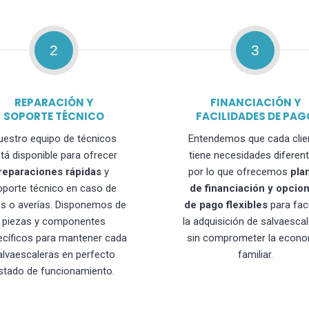
2
3
REPARACIÓN Y
FINANCIACIÓN Y
SOPORTE TÉCNICO
FACILIDADES DE PAG
uestro equipo de técnicos
Entendemos que cada clie
tá disponible para ofrecer
tiene necesidades diferent
reparaciones rápidas
y
por lo que ofrecemos
pla
oporte técnico en caso de
de financiación y opcio
os o averías. Disponemos de
de pago flexibles
para faci
piezas y componentes
la adquisición de salvaesca
ecíficos para mantener cada
sin comprometer la econo
alvaescaleras en perfecto
familiar.
stado de funcionamiento.