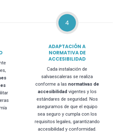
4
ADAPTACIÓN A
O
NORMATIVA DE
ACCESIBILIDAD
nte
Cada instalación de
es,
salvaescaleras se realiza
nes
conforme a las
normativas de
nes
accesibilidad
vigentes y los
litar
estándares de seguridad. Nos
leras
aseguramos de que el equipo
mía
sea seguro y cumpla con los
requisitos legales, garantizando
accesibilidad y conformidad.