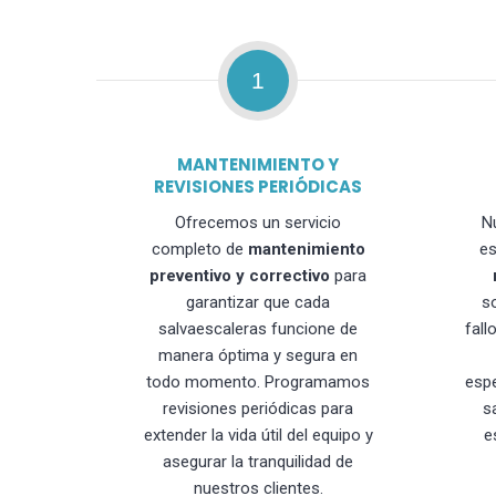
1
MANTENIMIENTO Y
REVISIONES PERIÓDICAS
Ofrecemos un servicio
N
completo de
mantenimiento
es
preventivo y correctivo
para
garantizar que cada
s
salvaescaleras funcione de
fall
manera óptima y segura en
todo momento. Programamos
esp
revisiones periódicas para
s
extender la vida útil del equipo y
e
asegurar la tranquilidad de
nuestros clientes.