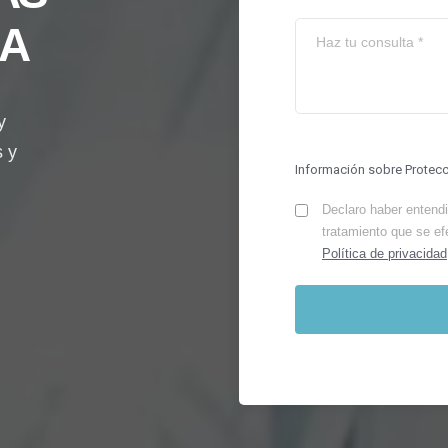
BA
y
s y
Información sobre Protec
Declaro haber entendid
tratamiento que se ef
Política de privacidad