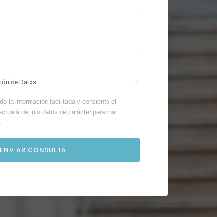
ción de Datos
o la información facilitada y consiento el
ectuará de mis datos de carácter personal.
.