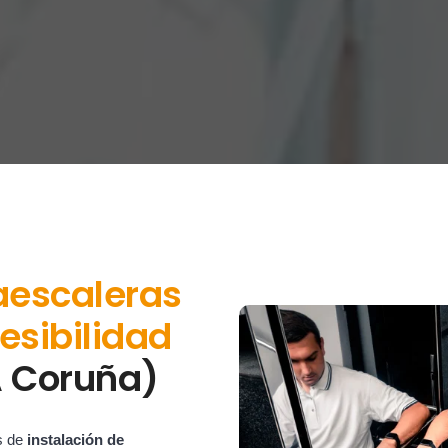
aescaleras
esibilidad
 Coruña)
s de
instalación de