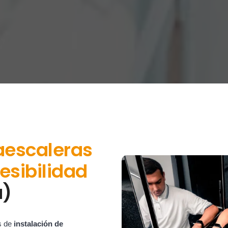
aescaleras
esibilidad
a)
s de
instalación de