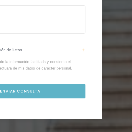
ción de Datos
o la información facilitada y consiento el
ectuará de mis datos de carácter personal.
.