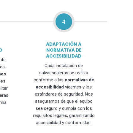
4
ADAPTACIÓN A
O
NORMATIVA DE
ACCESIBILIDAD
nte
Cada instalación de
es,
salvaescaleras se realiza
nes
conforme a las
normativas de
nes
accesibilidad
vigentes y los
litar
estándares de seguridad. Nos
leras
aseguramos de que el equipo
mía
sea seguro y cumpla con los
requisitos legales, garantizando
accesibilidad y conformidad.