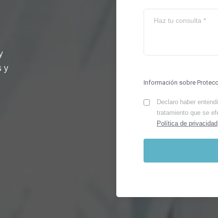
y
s y
Información sobre Protec
Declaro haber entendid
tratamiento que se ef
Política de privacidad