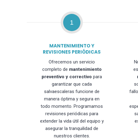
1
MANTENIMIENTO Y
REVISIONES PERIÓDICAS
Ofrecemos un servicio
N
completo de
mantenimiento
es
preventivo y correctivo
para
garantizar que cada
s
salvaescaleras funcione de
fall
manera óptima y segura en
todo momento. Programamos
esp
revisiones periódicas para
s
extender la vida útil del equipo y
e
asegurar la tranquilidad de
nuestros clientes.