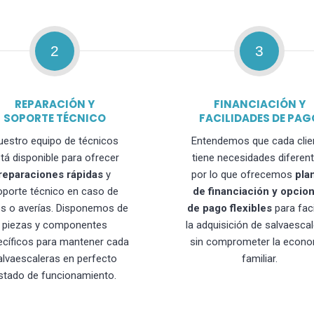
2
3
REPARACIÓN Y
FINANCIACIÓN Y
SOPORTE TÉCNICO
FACILIDADES DE PAG
uestro equipo de técnicos
Entendemos que cada clie
tá disponible para ofrecer
tiene necesidades diferent
reparaciones rápidas
y
por lo que ofrecemos
pla
oporte técnico en caso de
de financiación y opcio
os o averías. Disponemos de
de pago flexibles
para faci
piezas y componentes
la adquisición de salvaesca
ecíficos para mantener cada
sin comprometer la econo
alvaescaleras en perfecto
familiar.
stado de funcionamiento.