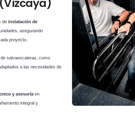
(Vizcaya)
s de
instalación de
unidades, asegurando
cada proyecto.
s de salvaescaleras, como
adaptados a las necesidades de
cnico y asesoría
en
ñamiento integral y