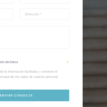
ción de Datos
o la información facilitada y consiento el
ectuará de mis datos de carácter personal.
.