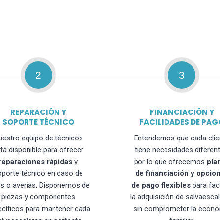
2
3
REPARACIÓN Y
FINANCIACIÓN Y
SOPORTE TÉCNICO
FACILIDADES DE PAG
uestro equipo de técnicos
Entendemos que cada clie
tá disponible para ofrecer
tiene necesidades diferent
reparaciones rápidas
y
por lo que ofrecemos
pla
oporte técnico en caso de
de financiación y opcio
os o averías. Disponemos de
de pago flexibles
para faci
piezas y componentes
la adquisición de salvaesca
ecíficos para mantener cada
sin comprometer la econo