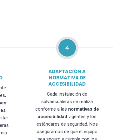
4
ADAPTACIÓN A
O
NORMATIVA DE
ACCESIBILIDAD
nte
Cada instalación de
es,
salvaescaleras se realiza
nes
conforme a las
normativas de
nes
accesibilidad
vigentes y los
litar
estándares de seguridad. Nos
leras
aseguramos de que el equipo
mía
sea seguro y cumpla con los