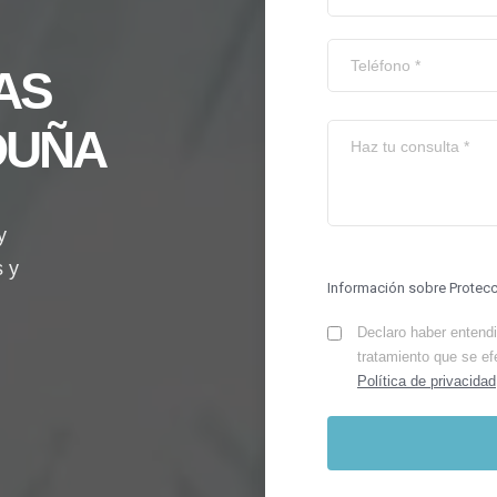
AS
DUÑA
y
s y
Información sobre Protec
Declaro haber entendid
tratamiento que se ef
Política de privacidad