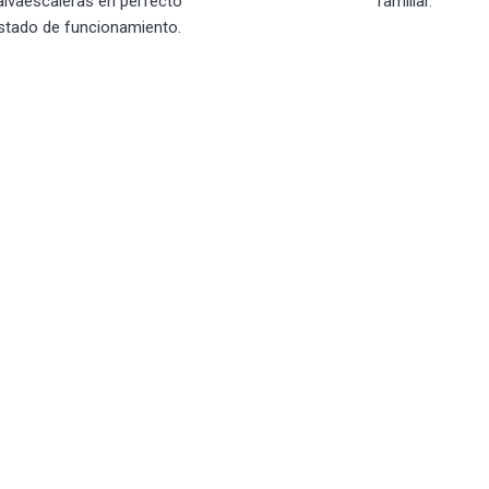
alvaescaleras en perfecto
familiar.
stado de funcionamiento.