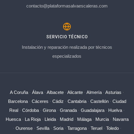
contacto@plataformasalvaescaleras.com
SERVICIO TÉCNICO
Instalación y reparación realizada por técnicos
especializados
A Coruña
·
Álava
·
Albacete
·
Alicante
·
Almería
·
Asturias
·
Barcelona
·
Cáceres
·
Cádiz
·
Cantabria
·
Castellón
·
Ciudad
Real
·
Córdoba
·
Girona
·
Granada
·
Guadalajara
·
Huelva
·
Huesca
·
La Rioja
·
Lleida
·
Madrid
·
Málaga
·
Murcia
·
Navarra
·
Ourense
·
Sevilla
·
Soria
·
Tarragona
·
Teruel
·
Toledo
·