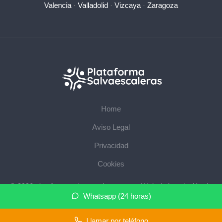
Valencia
·
Valladolid
·
Vizcaya
·
Zaragoza
Home
Aviso Legal
Privacidad
Cookies
© 2026 plataformasalvaescaleras.com · Web de instalación de
Whatsapp (24 horas)
salvaescaleras en su provincia ·
Mapa del sitio
Llamar por teléfono