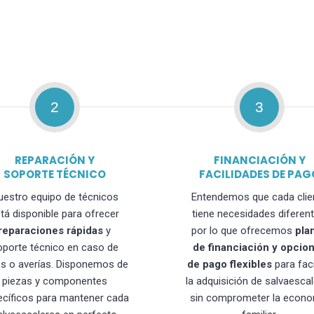
2
3
REPARACIÓN Y
FINANCIACIÓN Y
SOPORTE TÉCNICO
FACILIDADES DE PAG
uestro equipo de técnicos
Entendemos que cada clie
tá disponible para ofrecer
tiene necesidades diferent
reparaciones rápidas
y
por lo que ofrecemos
pla
oporte técnico en caso de
de financiación y opcio
os o averías. Disponemos de
de pago flexibles
para faci
piezas y componentes
la adquisición de salvaesca
ecíficos para mantener cada
sin comprometer la econo