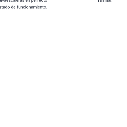
alvaescaleras en perfecto
familiar.
stado de funcionamiento.