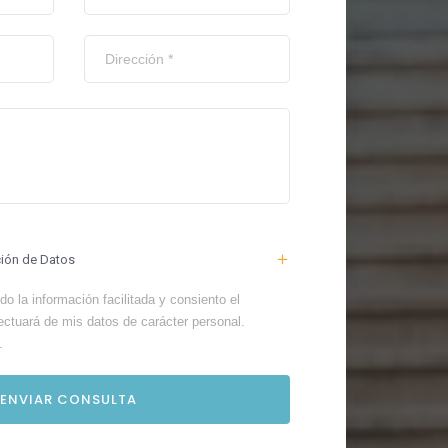
ción de Datos
o la información facilitada y consiento el
ectuará de mis datos de carácter personal.
.