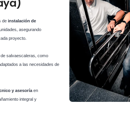
caya)
s de
instalación de
unidades, asegurando
cada proyecto.
s de salvaescaleras, como
adaptados a las necesidades de
cnico y asesoría
en
ñamiento integral y