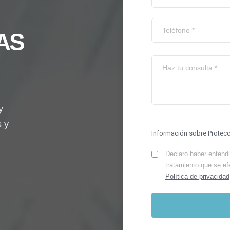
AS
y
s y
Información sobre Protec
Declaro haber entendid
tratamiento que se ef
Política de privacidad