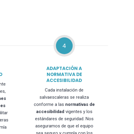
4
ADAPTACIÓN A
O
NORMATIVA DE
ACCESIBILIDAD
nte
Cada instalación de
es,
salvaescaleras se realiza
nes
conforme a las
normativas de
nes
accesibilidad
vigentes y los
litar
estándares de seguridad. Nos
leras
aseguramos de que el equipo
mía
sea seguro y cumpla con los