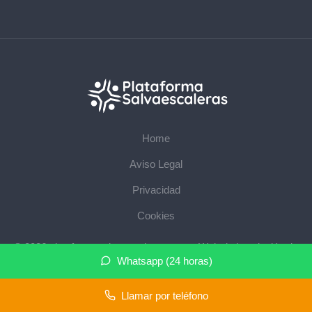
Home
Aviso Legal
Privacidad
Cookies
© 2026 plataformasalvaescaleras.com · Web de instalación de
Whatsapp (24 horas)
salvaescaleras en su provincia ·
Mapa del sitio
Llamar por teléfono