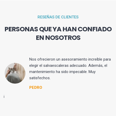
RESEÑAS DE CLIENTES
PERSONAS QUE YA HAN CONFIADO
EN NOSOTROS
Nos ofrecieron un asesoramiento increíble para
s
elegir el salvaescaleras adecuado. Además, el
sa
mantenimiento ha sido impecable. Muy
da
satisfechos.
PEDRO
mi
l