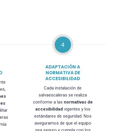
4
ADAPTACIÓN A
O
NORMATIVA DE
ACCESIBILIDAD
nte
Cada instalación de
es,
salvaescaleras se realiza
nes
conforme a las
normativas de
nes
accesibilidad
vigentes y los
litar
estándares de seguridad. Nos
leras
aseguramos de que el equipo
mía
sea seguro y cumpla con los