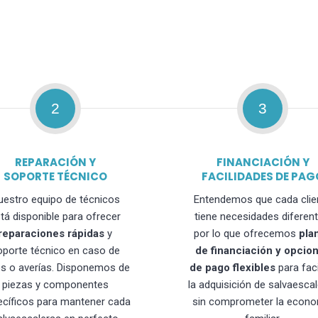
2
3
REPARACIÓN Y
FINANCIACIÓN Y
SOPORTE TÉCNICO
FACILIDADES DE PAG
uestro equipo de técnicos
Entendemos que cada clie
tá disponible para ofrecer
tiene necesidades diferent
reparaciones rápidas
y
por lo que ofrecemos
pla
oporte técnico en caso de
de financiación y opcio
os o averías. Disponemos de
de pago flexibles
para faci
piezas y componentes
la adquisición de salvaesca
ecíficos para mantener cada
sin comprometer la econo