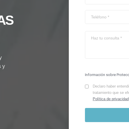
AS
y
s y
Información sobre Protec
Declaro haber entendid
tratamiento que se ef
Política de privacidad