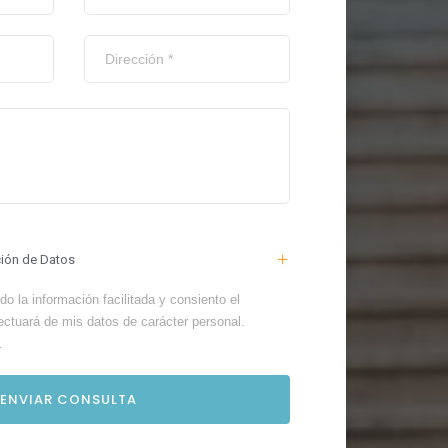
ción de Datos
o la información facilitada y consiento el
ectuará de mis datos de carácter personal.
.