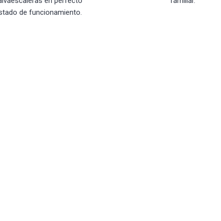
alvaescaleras en perfecto
familiar.
stado de funcionamiento.