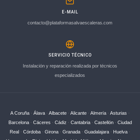
E-MAIL
contacto@plataformasalvaescaleras.com
SERVICIO TÉCNICO
Instalación y reparación realizada por técnicos
especializados
A Coruña
·
Álava
·
Albacete
·
Alicante
·
Almería
·
Asturias
·
Barcelona
·
Cáceres
·
Cádiz
·
Cantabria
·
Castellón
·
Ciudad
Real
·
Córdoba
·
Girona
·
Granada
·
Guadalajara
·
Huelva
·