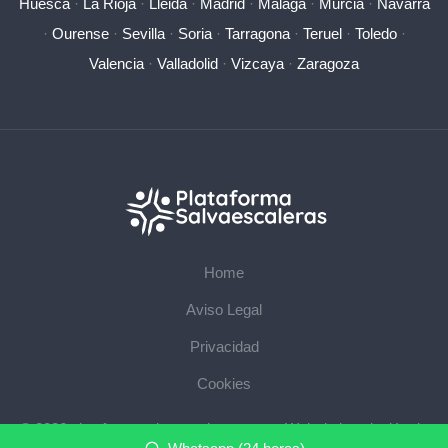
Huesca
·
La Rioja
·
Lleida
·
Madrid
·
Málaga
·
Murcia
·
Navarra
·
Ourense
·
Sevilla
·
Soria
·
Tarragona
·
Teruel
·
Toledo
·
Valencia
·
Valladolid
·
Vizcaya
·
Zaragoza
Home
Aviso Legal
Privacidad
Cookies
© 2026 plataformasalvaescaleras.com · Web de instalación de