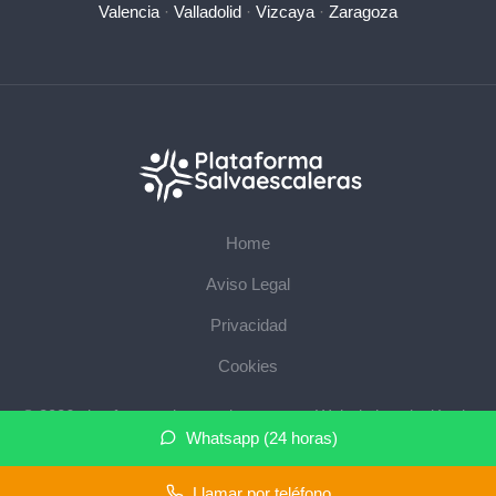
Valencia
·
Valladolid
·
Vizcaya
·
Zaragoza
Home
Aviso Legal
Privacidad
Cookies
© 2026 plataformasalvaescaleras.com · Web de instalación de
Whatsapp (24 horas)
salvaescaleras en su provincia ·
Mapa del sitio
Llamar por teléfono