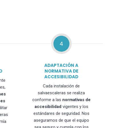
4
ADAPTACIÓN A
O
NORMATIVA DE
ACCESIBILIDAD
nte
Cada instalación de
es,
salvaescaleras se realiza
nes
conforme a las
normativas de
nes
accesibilidad
vigentes y los
litar
estándares de seguridad. Nos
leras
aseguramos de que el equipo
mía
sea seguro y cumpla con los