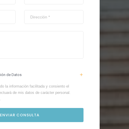
ción de Datos
o la información facilitada y consiento el
ectuará de mis datos de carácter personal.
.