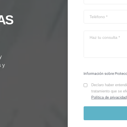
AS
y
s y
Información sobre Protec
Declaro haber entendid
tratamiento que se ef
Política de privacidad