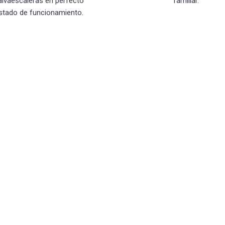
alvaescaleras en perfecto
familiar.
stado de funcionamiento.