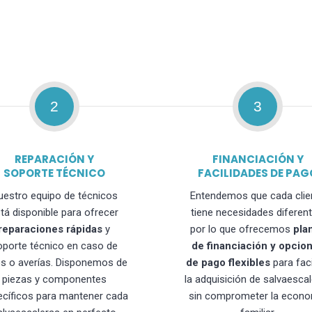
2
3
REPARACIÓN Y
FINANCIACIÓN Y
SOPORTE TÉCNICO
FACILIDADES DE PAG
uestro equipo de técnicos
Entendemos que cada clie
tá disponible para ofrecer
tiene necesidades diferent
reparaciones rápidas
y
por lo que ofrecemos
pla
oporte técnico en caso de
de financiación y opcio
os o averías. Disponemos de
de pago flexibles
para faci
piezas y componentes
la adquisición de salvaesca
ecíficos para mantener cada
sin comprometer la econo