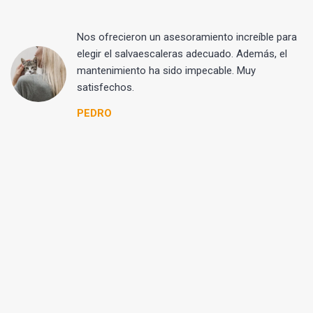
lar
Nos ofrecieron un asesoramiento increíble para
na
elegir el salvaescaleras adecuado. Además, el
ae
mantenimiento ha sido impecable. Muy
era
satisfechos.
PEDRO
tr
sa
a
a
si
a
o
r
or