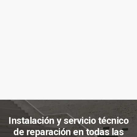
r
rid
le
ci
Instalación y servicio técnico
de reparación en todas las