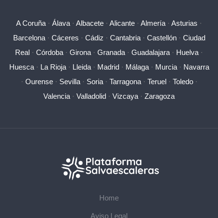
A Coruña
·
Álava
·
Albacete
·
Alicante
·
Almería
·
Asturias
·
Barcelona
·
Cáceres
·
Cádiz
·
Cantabria
·
Castellón
·
Ciudad
Real
·
Córdoba
·
Girona
·
Granada
·
Guadalajara
·
Huelva
·
Huesca
·
La Rioja
·
Lleida
·
Madrid
·
Málaga
·
Murcia
·
Navarra
·
Ourense
·
Sevilla
·
Soria
·
Tarragona
·
Teruel
·
Toledo
·
Valencia
·
Valladolid
·
Vizcaya
·
Zaragoza
Home
Aviso Legal