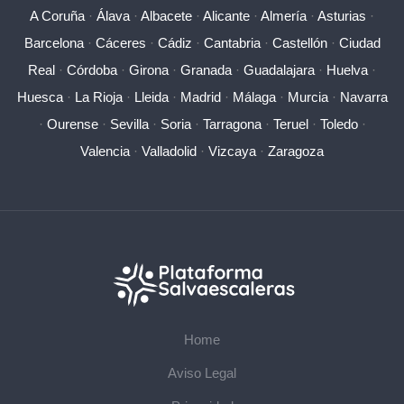
A Coruña
·
Álava
·
Albacete
·
Alicante
·
Almería
·
Asturias
·
Barcelona
·
Cáceres
·
Cádiz
·
Cantabria
·
Castellón
·
Ciudad
Real
·
Córdoba
·
Girona
·
Granada
·
Guadalajara
·
Huelva
·
Huesca
·
La Rioja
·
Lleida
·
Madrid
·
Málaga
·
Murcia
·
Navarra
·
Ourense
·
Sevilla
·
Soria
·
Tarragona
·
Teruel
·
Toledo
·
Valencia
·
Valladolid
·
Vizcaya
·
Zaragoza
Home
Aviso Legal