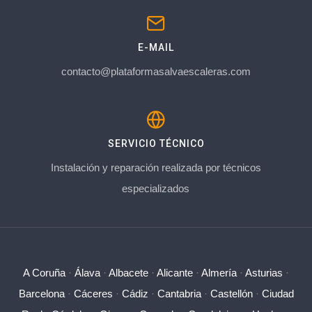
E-MAIL
contacto@plataformasalvaescaleras.com
SERVICIO TÉCNICO
Instalación y reparación realizada por técnicos
especializados
A Coruña
·
Álava
·
Albacete
·
Alicante
·
Almería
·
Asturias
·
Barcelona
·
Cáceres
·
Cádiz
·
Cantabria
·
Castellón
·
Ciudad