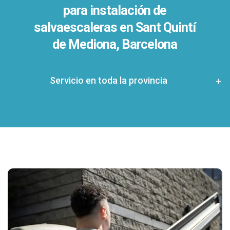
para instalación de
salvaescaleras en
Sant Quintí
de Mediona, Barcelona
Servicio en toda la provincia