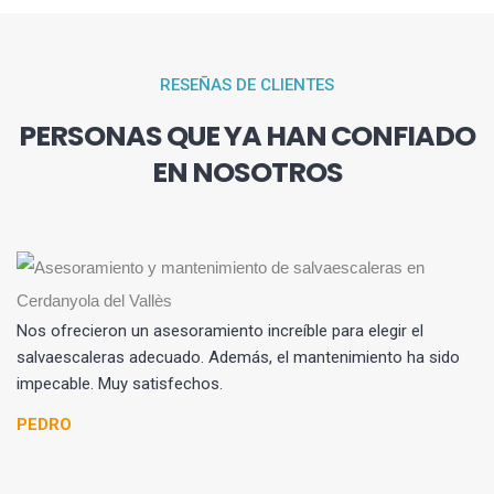
RESEÑAS DE CLIENTES
PERSONAS QUE YA HAN CONFIADO
EN NOSOTROS
st
ar
n
Nos ofrecieron un asesoramiento increíble para elegir el
na
salvaescaleras adecuado. Además, el mantenimiento ha sido
lv
impecable. Muy satisfechos.
es
le
PEDRO
s
n