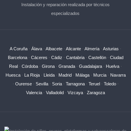
Instalación y reparación realizada por técnicos
especializados
A Coruña
·
Álava
·
Albacete
·
Alicante
·
Almería
·
Asturias
·
Barcelona
·
Cáceres
·
Cádiz
·
Cantabria
·
Castellón
·
Ciudad
Real
·
Córdoba
·
Girona
·
Granada
·
Guadalajara
·
Huelva
·
Huesca
·
La Rioja
·
Lleida
·
Madrid
·
Málaga
·
Murcia
·
Navarra
·
Ourense
·
Sevilla
·
Soria
·
Tarragona
·
Teruel
·
Toledo
·
Valencia
·
Valladolid
·
Vizcaya
·
Zaragoza