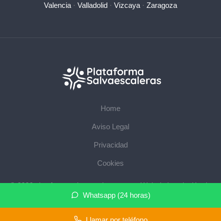
Valencia
·
Valladolid
·
Vizcaya
·
Zaragoza
Home
Aviso Legal
Privacidad
Cookies
© 2026 plataformasalvaescaleras.com · Web de instalación de
Whatsapp (24 horas)
salvaescaleras en su provincia ·
Mapa del sitio
Llamar por teléfono