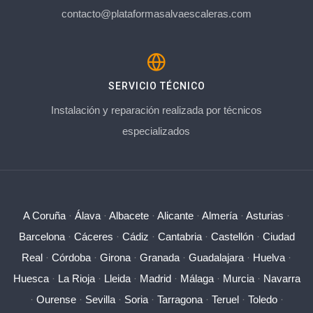
contacto@plataformasalvaescaleras.com
SERVICIO TÉCNICO
Instalación y reparación realizada por técnicos
especializados
A Coruña
·
Álava
·
Albacete
·
Alicante
·
Almería
·
Asturias
·
Barcelona
·
Cáceres
·
Cádiz
·
Cantabria
·
Castellón
·
Ciudad
Real
·
Córdoba
·
Girona
·
Granada
·
Guadalajara
·
Huelva
·
Huesca
·
La Rioja
·
Lleida
·
Madrid
·
Málaga
·
Murcia
·
Navarra
·
Ourense
·
Sevilla
·
Soria
·
Tarragona
·
Teruel
·
Toledo
·