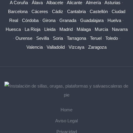
A Coruña
·
Álava
·
Albacete
·
Alicante
·
Almería
·
Asturias
·
Barcelona
·
Cáceres
·
Cádiz
·
Cantabria
·
Castellón
·
Ciudad
Real
·
Córdoba
·
Girona
·
Granada
·
Guadalajara
·
Huelva
·
Huesca
·
La Rioja
·
Lleida
·
Madrid
·
Málaga
·
Murcia
·
Navarra
·
Ourense
·
Sevilla
·
Soria
·
Tarragona
·
Teruel
·
Toledo
·
Valencia
·
Valladolid
·
Vizcaya
·
Zaragoza
Home
Aviso Legal
Privacidad