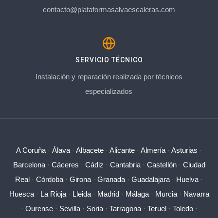
contacto@plataformasalvaescaleras.com
SERVICIO TÉCNICO
Instalación y reparación realizada por técnicos
especializados
A Coruña
·
Álava
·
Albacete
·
Alicante
·
Almería
·
Asturias
·
Barcelona
·
Cáceres
·
Cádiz
·
Cantabria
·
Castellón
·
Ciudad
Real
·
Córdoba
·
Girona
·
Granada
·
Guadalajara
·
Huelva
·
Huesca
·
La Rioja
·
Lleida
·
Madrid
·
Málaga
·
Murcia
·
Navarra
·
Ourense
·
Sevilla
·
Soria
·
Tarragona
·
Teruel
·
Toledo
·