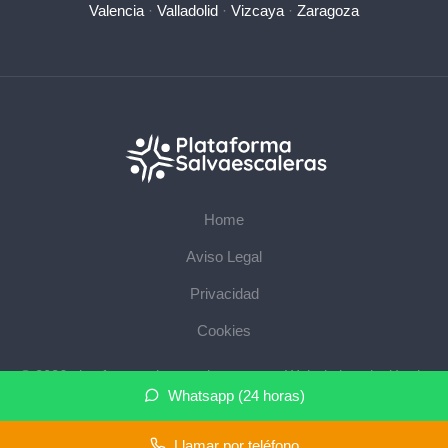
Valencia
·
Valladolid
·
Vizcaya
·
Zaragoza
Home
Aviso Legal
Privacidad
Cookies
© 2026 plataformasalvaescaleras.com · Web de instalación de
Whatsapp (24 horas)
salvaescaleras en su provincia ·
Mapa del sitio
Llamar por teléfono