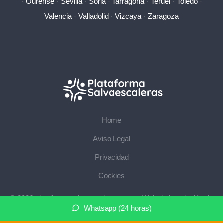
·
Ourense
·
Sevilla
·
Soria
·
Tarragona
·
Teruel
·
Toledo
·
Valencia
·
Valladolid
·
Vizcaya
·
Zaragoza
Home
Aviso Legal
Privacidad
Cookies
© 2026 plataformasalvaescaleras.com · Web de instalación de
Whatsapp (24 horas)
salvaescaleras en su provincia ·
Mapa del sitio