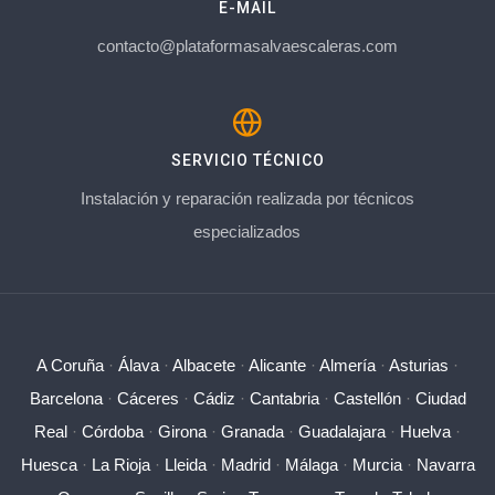
E-MAIL
contacto@plataformasalvaescaleras.com
SERVICIO TÉCNICO
Instalación y reparación realizada por técnicos
especializados
A Coruña
·
Álava
·
Albacete
·
Alicante
·
Almería
·
Asturias
·
Barcelona
·
Cáceres
·
Cádiz
·
Cantabria
·
Castellón
·
Ciudad
Real
·
Córdoba
·
Girona
·
Granada
·
Guadalajara
·
Huelva
·
Huesca
·
La Rioja
·
Lleida
·
Madrid
·
Málaga
·
Murcia
·
Navarra